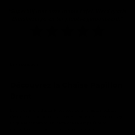
La description
Découvrez la Chaise Papillon
Brent
La chaise Brent Butterfly est plus qu'un simple meuble ;
c'est une déclaration de style et de confort. Avec son design
unique et contemporain, cette chaise est parfaite pour
n'importe quel salon, chambre ou même bureau.