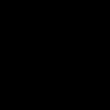
Betaal gemakkelijk en veilig met een van onze
betalingsmethodes:
Quantité
Ajouter au panier
Livraison gratuite
à
Facilement accessible !
Voir dans le showroom
partir de 500 €
Demander un devis (entreprise)