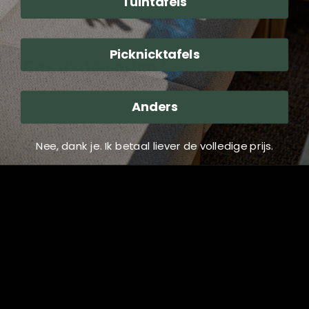
Tuintafels
mais il ajoute également une touche moderne à votre
intérieur. Que vous lisiez un livre, preniez un café ou receviez
des invités, cette chaise attirera certainement l'attention.
Picknicktafels
Cas d'utilisation :
Parfait pour créer un coin lecture cosy.
Anders
Idéal pour une utilisation sur les terrasses ou dans les
jardins pendant les chaudes journées d'été.
Un excellent ajout pour les espaces commerciaux
Nee, dank je. Ik betaal liever de volledige prijs.
élégants tels que les cafés et les hôtels.
Découvrez la chaise Brent Butterfly et transformez votre
espace de vie avec cette belle combinaison de style et de
confort.
Avis
Expédition