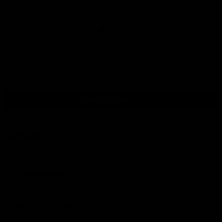
Retour en haut
Contact
Nous sommes joignables des manières suivantes :
Tél. :
085 060 33 82
E-mail
: info@ijsseloutdoor.nl
Via le chat en bas à droite de l'écran.
Chambre de Commerce :
84823933