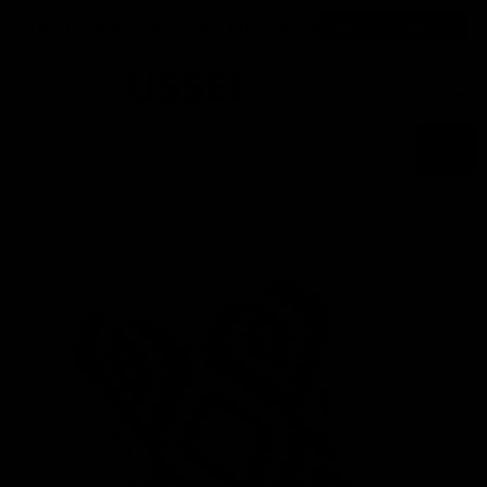
Vragen? Neem nu contact met ons op!
Neem contact op
Menu
Voir
le
panier
Accueil
Chaise papillon Brent