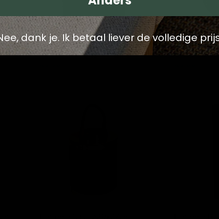
Anders
Nee, dank je. Ik betaal liever de volledige prijs
Lanterne Kira 30x16x40cm
Lanterne Li
Lesli Living
Lesli Living
59,99
59,99
Lanterne
Lanterne
Silva
Roza
ø20x27cm
ø18x50cm
ron
Lanterne Silva ø20x27cm
Lanterne R