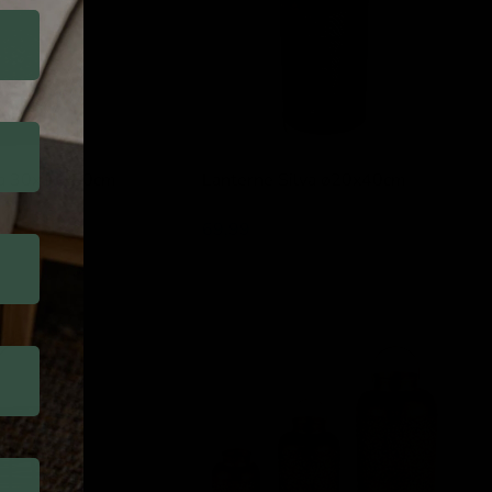
ra 30x16x50cm
Lanterne Silva ø20x40cm
Lesli Living
69,99
Lanterne
Ventum,
ø26x47cm