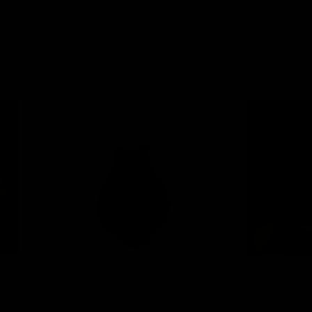
Lanterne
Tuinlamp
Livia
Milou
ø20x25cm
Lanterne Livia ø20x25cm
Tuinlamp Mi
Lesli Living
SenS-Line
29,99
89,00