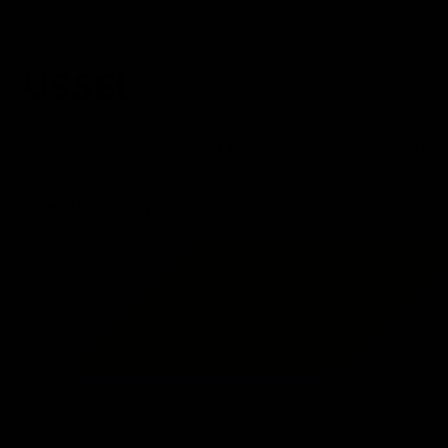
Ensembles de jardin
Chaises de jardin
Tables 
AppleBee
À propos de nous