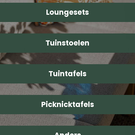
Loungesets
Tuinstoelen
Lanterne Roza ø22x66cm
Lanterne Ki
Lesli Living
Lesli Living
69,99
69,99
Tuintafels
Lanterne
Lanterne
Kira
Livia
30x16x40cm
ø28x34cm
Picknicktafels