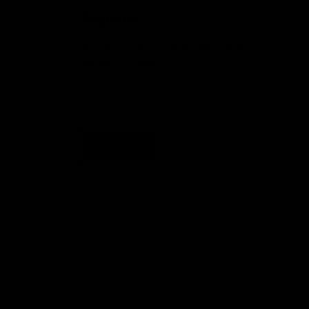
Registre!
Inscrivez-vous pour rester informé des
dernières tendances
Adresse email
S'inscrire