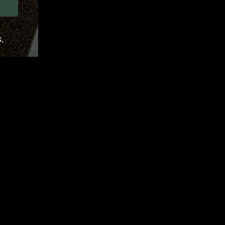
.
via ø28x34cm
Lanterne Ventum, ø26x47cm
Lesli Living
59,99
Lanterne
Luna
Feuille,
ø22,5x40cm
oza ø18x50cm
Lanterne Luna Feuille,