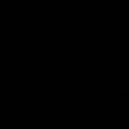
antique S/2
Lesli Living
49,99
Lampe