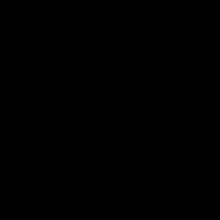
Contact
Menu
Nous sommes joignables des manières
Contact
suivantes :
Garantie
Livraison
Tél. :
085 060 33 82
Retours et éc
E-mail
: info@ijsseloutdoor.nl
Via le chat en bas à droite de l'écran.
Conditions gé
Chambre de Commerce :
84823933
À propos de 
Rembourseme
Adresse de visite :
Verkavelingsweg 10
IJsselmuiden
Plaintes
Confidentialit
Horaires d'ouverture du showroom :
Sur
Blogues
rendez-vous
Horaires d'ouverture du service :
24h/24
et 6j/7
Consultez notre page
de contact
pour plus
d'informations