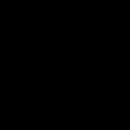
Accueil
Lampes
Filtres
Trier par
Tuinlamp
Fleur
Tuinlamp Fleur
SenS-Line
79,00