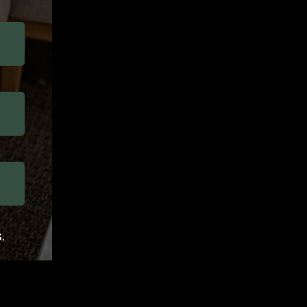
t ook zijn!
.