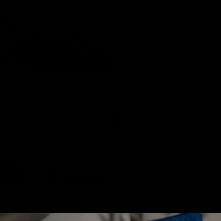
Betaal gemakkelijk en 
Quantité
Livraison gratuite
à partir d
500 €
liquez ou faites défiler pour zoomer
Demander un devis (en