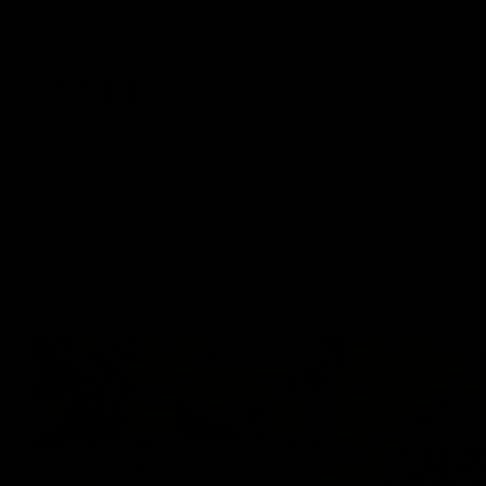
Ensembles de jardin
Chaises de jardin
Tables 
AppleBee
À propos de nous
Accueil
Chaise de jardin "Lune"