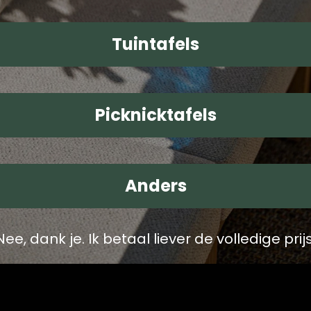
Tuintafels
Picknicktafels
Anders
 einde van de dag pas tevreden als alle klanten da
Nee, dank je. Ik betaal liever de volledige prijs