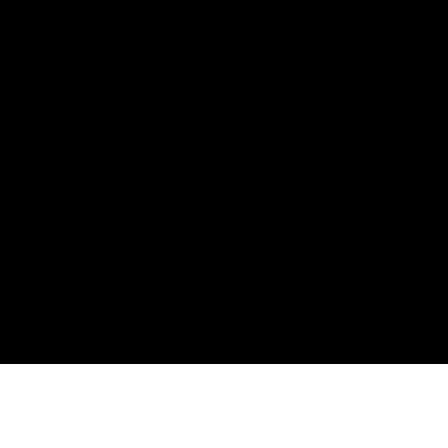
IJsselmuiden
Plaintes
Confidentialit
Horaires d'ouverture du showroom :
Sur
Blogues
rendez-vous
Horaires d'ouverture du service :
24h/24
et 6j/7
Consultez notre page
de contact
pour plus
d'informations
Contact
Garantie
Livraison
Retours et échanges
Conditions 
Plaintes
Confidentialité
Blogues
Droits d'auteur © 2026 IJsseloutdoor.
Commerce électronique propulsé par Shopify