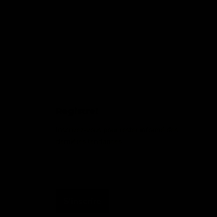
Registre!
Inscrivez-vous pour rester informé des
dernières tendances
Adresse email
S'inscrire