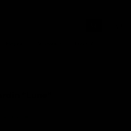
Voir
le
panier
Magasin
Accessoires
Hospitalité
ardin "Lune"
ons
gen in je tuin!