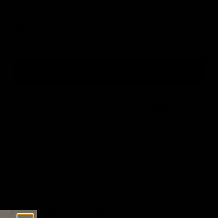
veilig met een van onze betalingsmethodes:
Ajouter au panier
e
Facilement accessible !
Voir dans le showroom
Cliquez ou faites défiler pour zoomer
treprise)