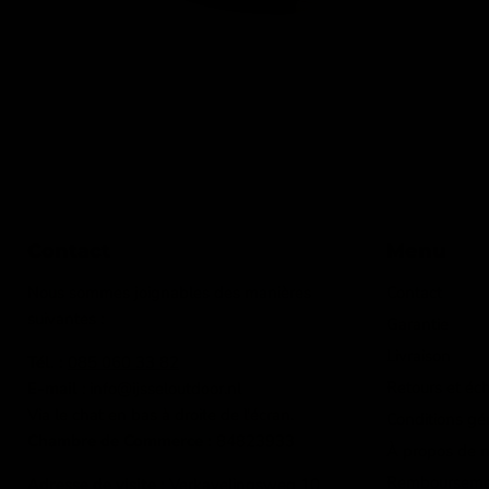
Contact
Menu
Nous sommes joignables des manières
Contact
suivantes :
Garantie
Livraison
Tél. :
085 060 33 82
Retours et éc
E-mail
: info@ijsseloutdoor.nl
Via le chat en bas à droite de l'écran.
Conditions gé
Chambre de Commerce :
84823933
À propos de 
Rembourseme
Adresse de visite :
Verkavelingsweg 10