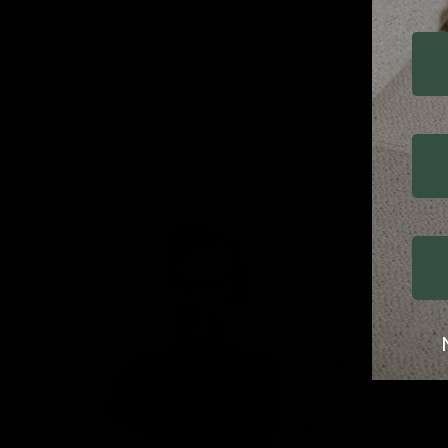
Longueur : 55 cm
Profondeur d'assise : 45 cm
Ik ben aan het
Lennard