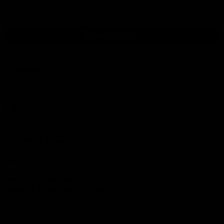
Retour en haut
Contact
Nous sommes joignables des manières suivantes :
Tél. :
085 060 33 82
E-mail
: info@ijsseloutdoor.nl
Via le chat en bas à droite de l'écran.
Chambre de Commerce :
84823933
Adresse de visite :
Verkavelingsweg 10 IJsselmuiden
Horaires d'ouverture du showroom :
Sur rendez-vous
Horaires d'ouverture du service :
24h/24 et 6j/7
Consultez notre page
de contact
pour plus d'informations