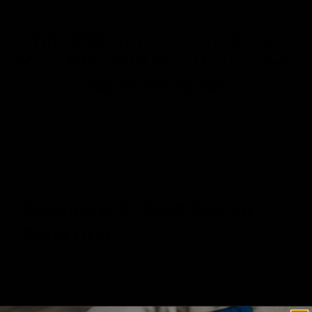
La description
Découvrez le Pouf Saigon
Osier Gris
Apportez style et fonctionnalité à votre intérieur avec le
Pouf
Saigon osier gris
. Avec un diamètre de
41 cm
et une
hauteur de
40 cm
, ce pouf est parfait pour n'importe quel
espace.