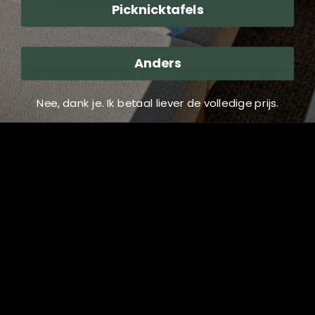
n'est pas utilisé.
Picknicktafels
Usage:
Anders
Que vous souhaitiez créer un coin lecture cosy, avoir besoin
d'un espace d'assise supplémentaire pour vos invités ou
simplement ajouter un élément décoratif à votre intérieur, le
Nee, dank je. Ik betaal liever de volledige prijs.
Pouf Saigon osier gris
est le choix parfait. Ajoutez ce pouf
polyvalent à votre intérieur dès aujourd'hui et profitez de la
combinaison de style et de confort !
Avis
Expédition