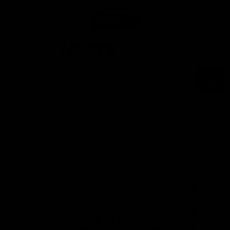
Producten uitproberen? Kom langs in onze showroom!
Navigeren
Menu
Voir
le
panier
Accueil
Pouf Saigon osier gris ø41x40cm