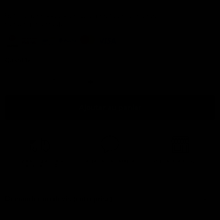
Betaal gemakkelijk en veilig met een van onze
betalingsmethodes:
Quantité
Ajouter au panier
Livraison gratuite
à
Facilement accessible !
Voir dans le showroom
partir de 500 €
Demander un devis (entreprise)