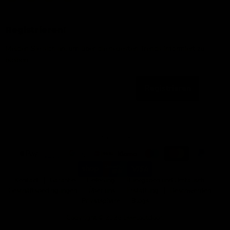
IJsseloutdoor
Sie
Sie
Sie
uns
uns
uns
auf
auf
auf
Registrieren!
Facebook
Instagram
YouTube
Melden Sie sich an, um über die neuesten Trends informiert zu
bleiben
Registrieren
Email-Adresse
Sprache
Deutsch
Kontakt
Garantie
Lieferung
Rückgaben und Umtausch
Geschäftsbedingungen
Über uns
Erstattung
Beschwerden
Privatsphäre
Blogs
Copyright © 2026 IJsseloutdoor.