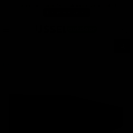
Haben Sie Fragen? Kontaktieren Sie uns jetzt!
Kontaktieren Sie uns
Menü
Waren
anzei
Home
Sonnenschirmständer auf 4 Rollen, 60 kg schwarzer Granit