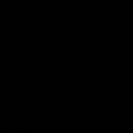
Kontakt
Wir sind auf folgenden Wegen erreichbar:
Tel.:
085 060 33 82
E-Mail
: info@ijsseloutdoor.nl
Über den Chat unten rechts auf dem Bildschirm.
Handelskammer:
84823933
Besucheradresse:
Verkavelingsweg 10 IJsselmuiden
Öffnungszeiten des Showrooms:
Nach Vereinbarung
Service-Öffnungszeiten:
24/6
Weitere Informationen finden Sie auf unserer
Kontaktseite
Speisekarte
Folgen Sie uns
Email
Finden
Finden
Finden