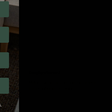
Registrieren!
Melden Sie sich an, um über die neuesten
Trends informiert zu bleiben
Email-Adresse
.