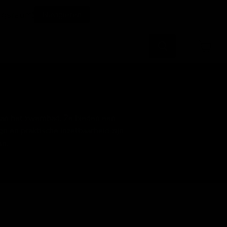
Warenk
anzeige
of aan het zwembad. Ze bieden een
n en praktische inzetbaarheid zijn
en.