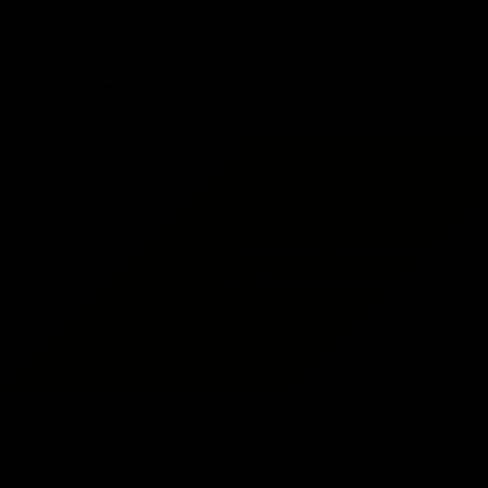
Menü
Deckchairs zijn klassieke, inkla
comfortabele ligpositie en zijn e
de
Home
Liegestühle