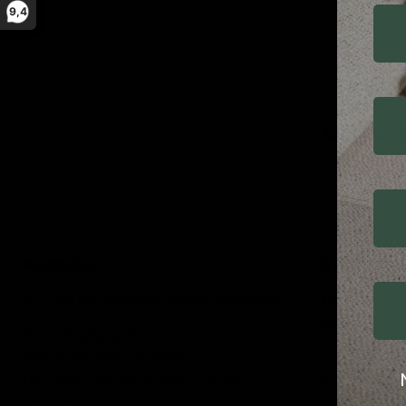
9,4
Lieges
Kontakt
Speiseka
Wir sind auf folgenden Wegen erreichbar:
Kontakt
Garantie
Tel.:
085 060 33 82
Lieferung
E-Mail
: info@ijsseloutdoor.nl
Rückgaben u
Über den Chat unten rechts auf dem
Bildschirm.
Geschäftsbed