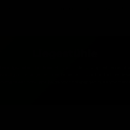
Mehr als 500 Kunden bewerten uns mit 9,3!
Liegestühle
pbare ligstoelen die ideaal zijn voor in de tuin, op het terras 
envoudig op te bergen en mee te nemen. Door hun tijdloze desig
ckchairs een populaire keuze voor ontspannen buitenmoment