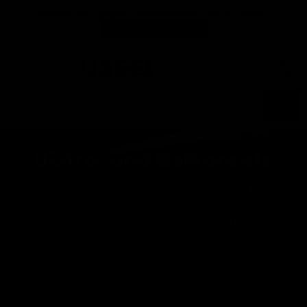
Haben Sie Fragen? Kontaktieren Sie uns jetzt!
Kontaktieren Sie uns
Menü
Waren
anzei
Bistro- und Balkonsets
Bistro- en balkonsets zijn speciaal ontworpen voor kleinere
buitenruimtes zoals balkons, terrassen en stadstuinen. Dankzij
hun compacte formaat en stijlvolle uitstraling bieden ze
comfortabel zitplezier zonder veel ruimte in te nemen. Ideaal
voor een ontspannen koffiemoment, ontbijt in de zon of een
gezellige borrel buiten!