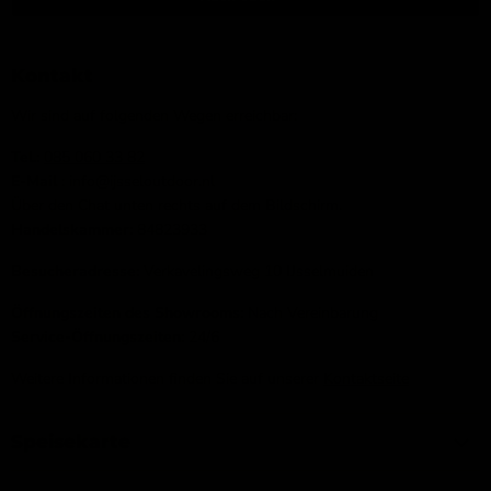
Kontakt
Wir sind auf folgenden Wegen erreichbar:
Tel.:
085 060 33 82
E-Mail
: info@ijsseloutdoor.nl
Über den Chat unten rechts auf dem Bildschirm.
Handelskammer:
84823933
Besucheradresse:
Verkavelingsweg 10 IJsselmuiden
Öffnungszeiten des Showrooms:
Nach Vereinbarung
Service-Öffnungszeiten:
24/6
Weitere Informationen finden Sie auf unserer
Kontaktseite
Speisekarte