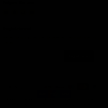
Folgen Sie uns
Email
Finden
Finden
Finden
IJsseloutdoor
Sie
Sie
Sie
uns
uns
uns
auf
auf
auf
Registrieren!
Facebook
Instagram
YouTube
Melden Sie sich an, um über die neuesten Trends informiert zu
bleiben
Registrieren
Email-Adresse
Sprache
Deutsch
Kontakt
Garantie
Lieferung
Rückgaben und Umtausch
Geschäftsbedingungen
Über uns
Erstattung
Beschwerden