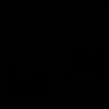
Home
Bistro- und Balkonsets
Filter
Sortieren nach
Tropisches
Julia
Bistro-
HPL
Set
Bistrotisch
|
70x70cm
Akazienholz
Holzfarbe
|
Set
aus
Stühlen
und
kleinem
Tisch
Tropisches Bistro-Set |
Julia HPL Bistrotisch
Akazienholz | Set aus
70x70cm Holzfarbe
Stühlen und kleinem
SenS-Line