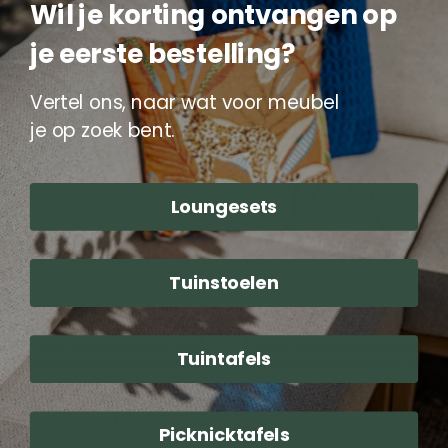
Zum Warenkorb hinzufügen
Zum Warenkorb hinzufügen
Wil je korting ontvangen op
je eerste bestelling?
Kaffeeset
Bistrotafel
Nordic
Viva
la
Vertel ons, naar wat voor meubel
vida
groen
je op zoek bent.
ø60cm
Loungesets
Kaffeeset Nordic
Bistrotafel Viva la vida
groen ø60cm
Lesli Living
Tuinstoelen
Lesli Living
219,00
49,99
Zum Warenkorb hinzufügen
Zum Warenkorb hinzufügen
Tuintafels
Bistrostoel
Viva
Picknicktafels
la