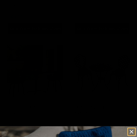
Tisch
279,95
IJsseloutdoor
149,00
Zum Warenkorb hinzufügen
Zum Warenkorb hinzufügen
Julia
Bistroset
HPL
Leeds
Bistrotisch
Kensington
70x70cm
anthrazit
Julia HPL Bistrotisch
Bistroset Leeds
70x70cm anthrazit
Kensington
SenS-Line
Lesli Living
279,95
279,00