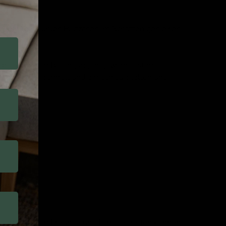
 über ein kühles Plätzchen im Schatten genießen
ch bei windigen Bedingungen gewährleisten.
nenschirm schnell und einfach aufstellen und
t, an dem sich Freunde und Familie treffen können.