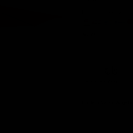
49,99
Betaal gemakkelijk en 
Anzahl
Kostenloser Versand
ab 500
Fordern Sie ein Angebo