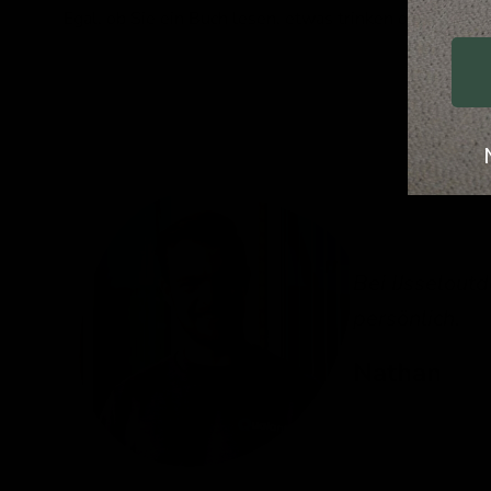
Egal, ob Sie ein Buch lesen, etwas trinken oder geme
Wohin auch im
aus!
Lennard