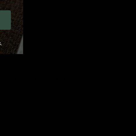
ür Ihren Außenbereich.
.
Kollegen und ich liefern sie Ihnen gerne