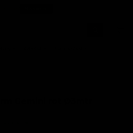
ngsraum!
Navigieren
Warenk
anzeige
erung
Zubehör
Kommerziell
rm Gemini rot Ø3mtr
gen in je tuin!