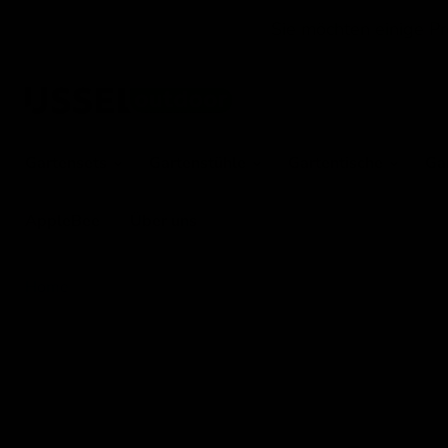
Sie möchten einige P
Gartensets
Gartenstühle
Gartentische
Ga
AppleBee
Über uns
Home
Sonnenschirm Gemini rot Ø3mtr