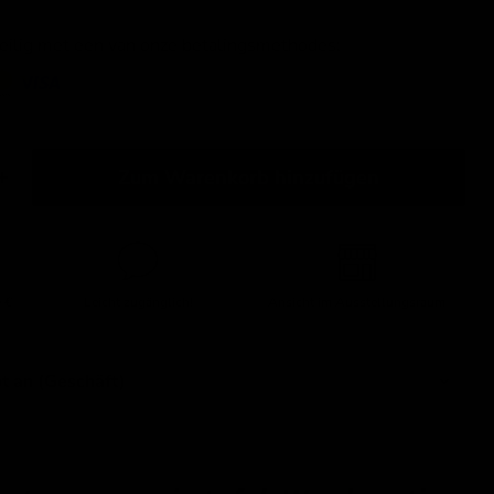
veilig met een van onze betalingsmethodes:
Zum Warenkorb hinzufügen
 €
Leicht zugänglich!
Ansicht im Ausstellungsraum
t an (Geschäft)