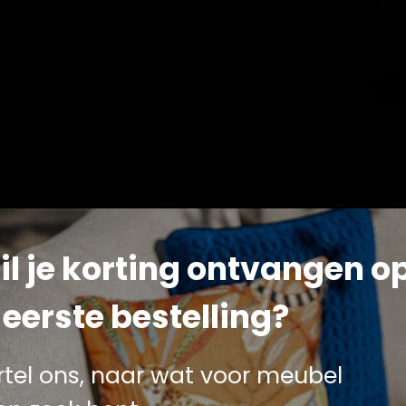
licken oder scrollen, um zu zoomen
Rezensionen
il je korting ontvangen o
Ø3mtr
 eerste bestelling?
en zu müssen, mit dem Parasol Gemini in auffälliger roter Fa
rasse, Ihren Garten oder Ihren Balkon.
rtel ons, naar wat voor meubel