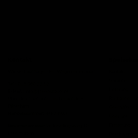
Kontakt
Speiseka
Wir sind auf folgenden Wegen erreichbar:
Kontakt
Garantie
Tel.:
085 060 33 82
Lieferung
E-Mail
: info@ijsseloutdoor.nl
Rückgaben u
Über den Chat unten rechts auf dem
Bildschirm.
Geschäftsbed
Handelskammer:
84823933
Über uns
Erstattung
Besucheradresse:
Verkavelingsweg 10
IJsselmuiden
Beschwerden