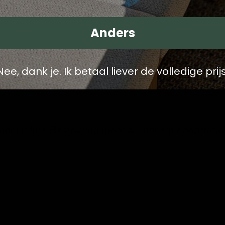
insam essen, dieser Sonnenschirm ist die perfekte Ergänzung f
Anders
Nee, dank je. Ik betaal liever de volledige prijs
mer Ihre Bestellung geliefert werden soll, meine 