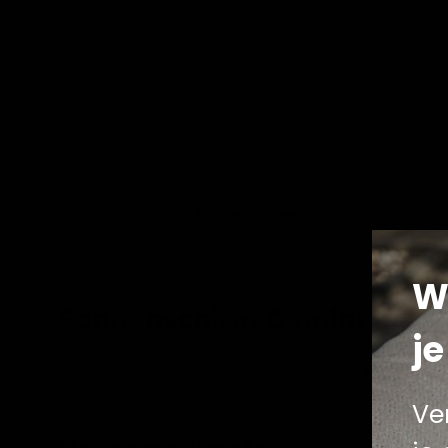
K
Beschreibung
W
Sonnenschirm Gemini Rot 
je
Genießen Sie die Sonne, ohne sich um die Hitze sorg
dieser Sonnenschirm ausreichend Schatten für Ihre Ter
Ve