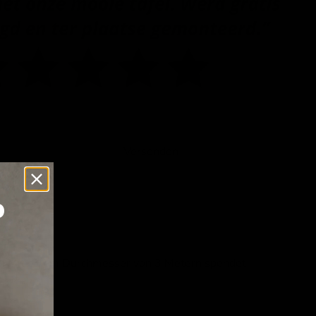
Klicken oder scrollen, um zu zoomen
Versenden
p
rbe. Mit einem Durchmesser von 3 Metern spendet