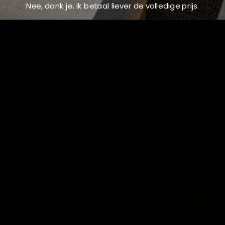
Nee, dank je. Ik betaal liever de volledige prijs.
Rope
sand
Loungestoel Geneva |
Lounge-Dining set Matera
Antraciet/Sand
| Rope sand
Garden Impressions
Garden Impressions
459,00
1.699,00
Zum Warenkorb hinzufügen
Optionen auswählen
Formello
Lounge-
Gartenstuhl
Essgruppe
„Teramon“