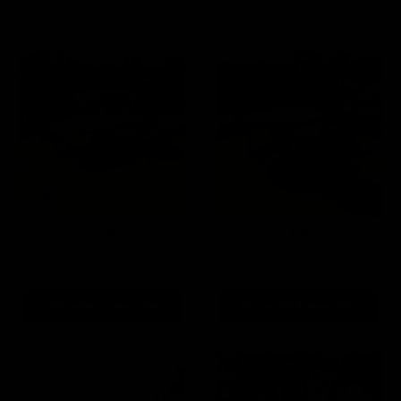
Gartentisch
Gartentisch
Edison
Edison
-
-
Oval
Rund
Gartentisch Edison - Oval
Gartentisch Edison - Rund
Garden Impressions
Garden Impressions
649,00
399,00
Optionen auswählen
Optionen auswählen
Lounge-
Lounge-
Essgruppe
Set
„Möwe“
„Orangebird“