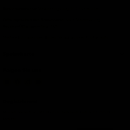
Besucheradresse:
Verkavelingsweg 10 IJsselmuiden
Öffnungszeiten des Showrooms:
Nach Vereinbarung
Service-Öffnungszeiten:
24/6
Weitere Informationen finden Sie auf unserer
Kontaktseite
Speisekarte
Folgen Sie uns
Email
Finden
Finden
Finden
IJsseloutdoor
Sie
Sie
Sie
uns
uns
uns
auf
auf
auf
Registrieren!
Facebook
Instagram
YouTube
Melden Sie sich an, um über die neuesten Trends informiert zu
bleiben