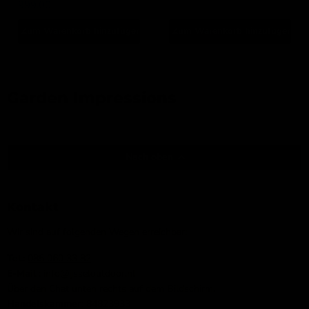
999,00
Zum Warenkorb hinzufügen
Zum Warenkorb hinzufügen
Garden Impressions
Nach oben
Kontakt
Wir sind auf folgenden Wegen erreichbar:
Tel.:
085 060 33 82
E-Mail
: info@ijsseloutdoor.nl
Über den Chat unten rechts auf dem Bildschirm.
Handelskammer:
84823933