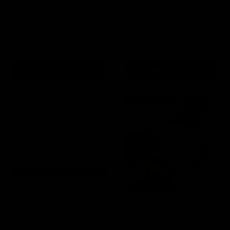
Lounge-Set „Esmee“
Lounge-Set „Springs“
Garden Impressions
Garden Impressions
999,00
799,00
Zum Warenkorb hinzufügen
Zum Warenkorb hinzufügen
Loungeset
Tuintafel
Lincoln
Scotland
|
230x115cm
|
Centostone/Aluminium
Loungeset Lincoln
Tuintafel Scotland |
230x115cm |
Garden Impressions
Centostone/Aluminium
279,00