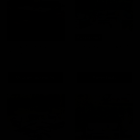
Ausverkauft
Lounge-Essgruppe
Lounge-Set „Orangebird“
„Möwe“
Garden Impressions
Garden Impressions
925,00
1.199,00
Optionen auswählen
Ausverkauft
Lounge-
Lounge-
Set
Set
„Esmee“
„Springs“