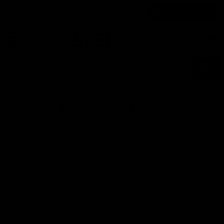
Vragen? Neem nu contact met ons op!
Neem contact op
Menu
Winke
bekijk
Klantenservice
Onze klantenservice staat voor u klaar!
Naam
Email