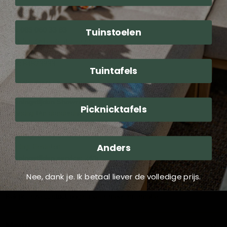
Wij zijn op de volgende manieren te bereiken:
Tel.:
085 060 33 83
Tuinstoelen
Mail
: info@ijsseloutdoor.nl
Via de chat rechts onderin het scherm.
KVK:
84823933
Tuintafels
Bezoekadres:
Carlsonstraat 12 Kampen
Openingstijden Showroom:
Picknicktafels
Maandag t/m donderdag: 13:00-17:30
Vrijdag: 13:00-17:30
Zaterdag: 10:00-17:00
Anders
Zondag: Gesloten
Openingstijden service:
24/6
Nee, dank je. Ik betaal liever de volledige prijs.
Zie Google voor afwijkende openingstijden
Bekijk onze
contact
pagina voor meer informatie
Menu