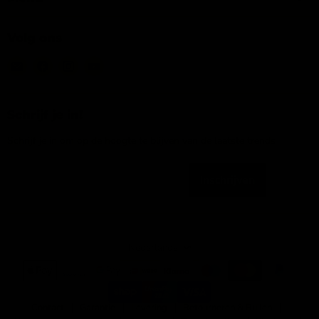
Volg ons
Email
Vind
Vind
Vind
IJsseloutdoor
ons
ons
ons
op
op
op
Facebook
Instagram
YouTube
Schrijf je in!
Schrijf je in om op de hoogte te blijven van de laatste trends
Inschrijven
Emailadres
Taal
Nederlands
Contact
Garantie
Levering
Retourneren & Ruilen