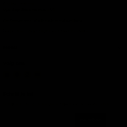
Zondag: Gesloten
Openingstijden service:
24/6
Zie Google voor afwijkende openingstijden
Bekijk onze
contact
pagina voor meer informatie
Menu
Volg ons
Email
Vind
Vind
Vind
IJsseloutdoor
ons
ons
ons
op
op
op
Facebook
Instagram
YouTube
Schrijf je in!
Schrijf je in om op de hoogte te blijven van de laatste trends
Inschrijven
Emailadres