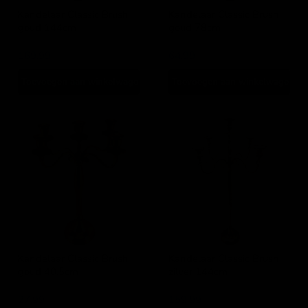
Kandelaar Classic Brush
Kandelaar Classic Brush
goud 144cm
goud 78cm
Lesli Living
Lesli Living
169,99
64,99
Toevoegen aan winkelwagen
Toevoegen aan winkelwagen
Kandelaar
Kandelaar
Classic
Classic
Brush
Brush
goud
zilver
40,5cm
144cm
Kandelaar Classic Brush
Kandelaar Classic Brush
goud 40,5cm
zilver 144cm
Lesli Living
Lesli Living
27,99
159,99