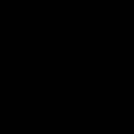
Vragen? Neem nu contact met ons op!
Neem contact op
Menu
Winke
bekijk
Decoratie
Startpagina
Decoratie
Filters
Sorteren op