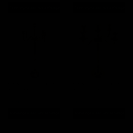
Toevoegen aan winkelwagen
Toevoegen aan winkelwagen
Kandelaar
Kandelaar
Classic
Classic
Brush
Brush
zilver
zilver
78cm
40,5cm
Kandelaar Classic Brush
Kandelaar Classic Brush
zilver 78cm
zilver 40,5cm
Lesli Living
Lesli Living
59,99
24,99
Toevoegen aan winkelwagen
Toevoegen aan winkelwagen
Schaal
Schaal