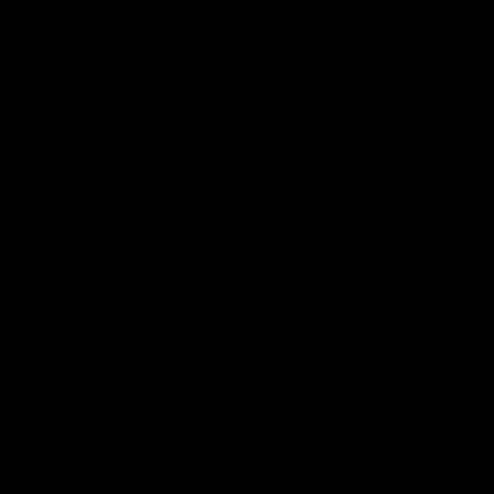
Terug naar boven
Contact
Wij zijn op de volgende manieren te bereiken:
Tel.:
085 060 33 83
Mail
: info@ijsseloutdoor.nl
Via de chat rechts onderin het scherm.
KVK:
84823933
Bezoekadres:
Carlsonstraat 12 Kampen
Openingstijden Showroom:
Maandag t/m donderdag: 13:00-17:30
Vrijdag: 13:00-17:30
Zaterdag: 10:00-17:00