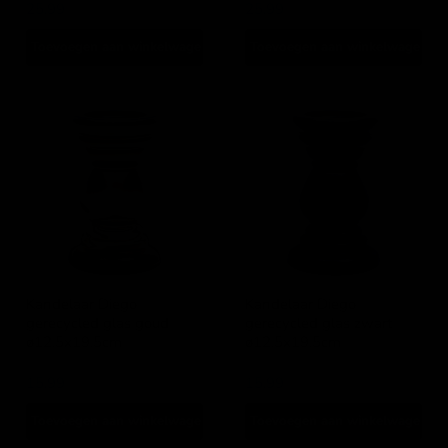
25,99
25,99
Toevoegen aan winkelwagen
Toevoegen aan winkelwagen
Kandelaar
Kandelaar
Diego
Diego
gerecycled
gerecycled
glas
glas
goud
zwart
ø12,5x19,5cm
ø12,5x19,5cm
Kandelaar Diego
Kandelaar Diego
gerecycled glas goud
gerecycled glas zwart
ø12,5x19,5cm
ø12,5x19,5cm
Lesli Living
Lesli Living
15,99
15,99
Toevoegen aan winkelwagen
Toevoegen aan winkelwagen