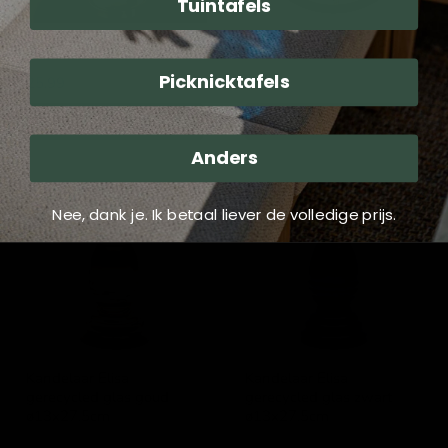
Tuintafels
Schaal op voet Gaia alu
Klok Barnsbury ø76cm
Lesli Living
Lesli Living
Picknicktafels
25,99
79,99
Toevoegen aan winkelwagen
Toevoegen aan winkelwagen
Anders
Kandelaar
Kandelaar
Elisa
Elisa
gerecycled
gerecycled
Nee, dank je. Ik betaal liever de volledige prijs.
glas
glas
goud
zwart
ø13x27,5cm
ø13x27,5cm
Kandelaar Elisa
Kandelaar Elisa
gerecycled glas goud
gerecycled glas zwart
ø13x27,5cm
ø13x27,5cm
Lesli Living
Lesli Living