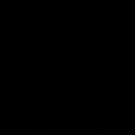
Cementfiguur
Cementfiguur
Maestro
Donna
Cementfiguur Maestro
Cementfiguur Donna
Lesli Living
Lesli Living
7,99
7,99
Toevoegen aan winkelwagen
Toevoegen aan winkelwagen
Tunesian
Kandelaar
pottery
Brush
bloempot
goud
ø10,5x13cm
52cm