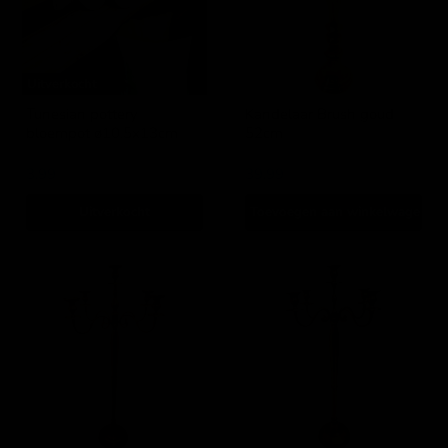
Uitverkocht
Tunesian pottery
Kandelaar Brush goud
bloempot ø10,5x13cm
52cm
Lesli Living
Lesli Living
3,99
39,99
Uitverkocht
Toevoegen aan winkelwagen
Kandelaar
Kandelaar
Classic
Classic
Brush
Brush
goud
goud
144cm
78cm