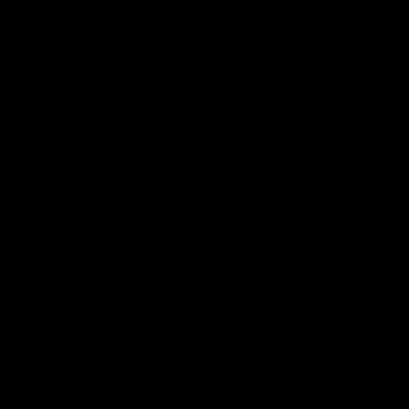
Terug naar boven
Contact
Wij zijn op de volgende manieren te bereiken:
Tel.:
085 060 33 83
Mail
: info@ijsseloutdoor.nl
Via de chat rechts onderin het scherm.
KVK:
84823933
Bezoekadres:
Carlsonstraat 12 Kampen
Openingstijden Showroom:
Maandag t/m donderdag: 13:00-17:30
Vrijdag: 13:00-17:30
Zaterdag: 10:00-17:00
Zondag: Gesloten