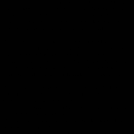
voor je tuin, terras of horecagelegenheid? Bij IJssel Outdoor vind
je een uitgebreid assortiment picknicktafels die perfect passen
bij elke buitenruimte. Of je nu een houten picknicktafel, een
onderhoudsvrije kunststof variant of een moderne metalen
picknicktafel zoekt, wij hebben precies wat je nodig hebt.
Onze picknicktafels zijn gemaakt van hoogwaardige
materialen, waardoor ze bestand zijn tegen intensief gebruik en
alle weersomstandigheden. Ze zijn ideaal voor zowel
particulieren als bedrijven, zoals restaurants, vakantieparken en
scholen. Met verschillende maten, stijlen en afwerkingen
bieden wij altijd een oplossing die voldoet aan jouw wensen.
Waarom kiezen voor een picknicktafel van IJssel Outdoor?
- Breed assortiment: Van compacte modellen tot ruime
picknicktafels met extra zitplaatsen.
- Duurzaam en weerbestendig: Gemaakt om jarenlang mee te
gaan, zelfs bij intensief gebruik.
- Makkelijk te monteren: Al onze tafels worden geleverd met
duidelijke montage-instructies.
- Snelle levering: Bestel eenvoudig online en ontvang je