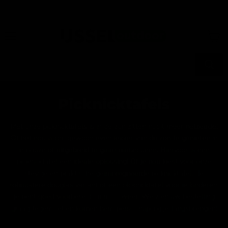
500+ klanten beoordelen ons met een 9,3!
Menu
Winke
bekijk
Picknicktafels
Met onze picknicktafels is in de zon zitten nooit meer hetzelfde!
Of het nou is om gewoon even lekker van de zon te genieten in
je pauze of uitgebreid te gaan barbecueën. Hiervoor is een
picknicktafel een ideale oplossing! Of je nou kiest voor onze
stevige en praktische geïmpregneerde picknicktafel, de
robuustere douglas variant of een picknicktafel voor je kinderen,
je bent goed voorbereid op mooi weer. We zien uw bestelling
graag tegemoet en komen hem persoonlijk bij je langsbrengen!