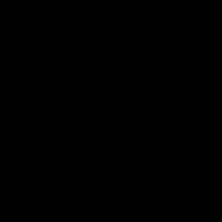
picknicktafel snel bij je thuis of op locatie.
Populaire keuzes binnen ons assortiment:
✔ Klassieke houten picknicktafels voor een natuurlijke
uitstraling.
✔ Robuuste kunststof picknicktafels die onderhoudsvrij zijn.
✔ Moderne metalen picknicktafels voor een strakke, industriële
look.
Bij IJssel Outdoor begrijpen we dat een picknicktafel niet alleen
praktisch moet zijn, maar ook een eyecatcher is in jouw tuin of
op jouw terras. Door onze scherpe prijzen, snelle levering en
duurzame kwaliteit kies je bij ons altijd voor de beste
picknicktafels.
Bestel vandaag nog jouw ideale picknicktafel en geniet van
jarenlang comfort en gezelligheid in de buitenlucht!
Heb je vragen of wil je advies? Ons team staat klaar om je te
helpen bij het kiezen van de perfecte picknicktafel.