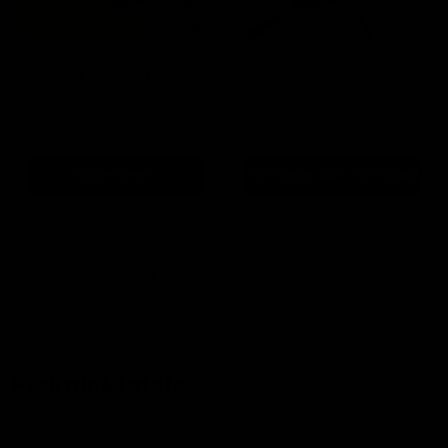
Picknicktafel Master
Picknicktafel Luna |
Budget | Douglas |
Aluminium/Polywood |
Meerdere maten
200cm
IJsseloutdoor
IJsseloutdoor
349,00
599,00
Opties kiezen
Toevoegen aan winkelwagen
1
2
Volgende
Picknicktafels
Op zoek naar een stevige, duurzame en stijlvolle picknicktafel