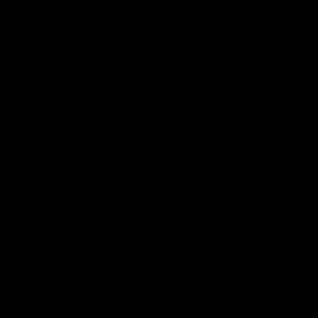
Picknicktafel
Picknicktafel
Master
Master
-
-
Douglas
Vierkant
-
-
Meerdere
Douglas
maten
Picknicktafel Master -
Picknicktafel Master -
Douglas - Meerdere
Vierkant - Douglas
maten
IJsseloutdoor
IJsseloutdoor
649,00
449,00
Opties kiezen
Toevoegen aan winkelwagen
Picknicktafel
Picknicktafel
DeLuxe
Solide
-
|