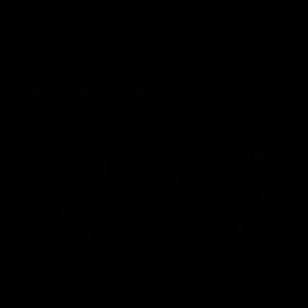
Startpagina
Picknicktafels
Filters
Sorteren op
Picknicktafel
Picknicktafel
DeLuxe
Budget
|
|
Geïmpregneerd
Geïmpregneerd
|
|
180
140
cm
cm
Bespaar
17
%
Bespaar
13
%
Picknicktafel DeLuxe |
Picknicktafel Budget |
Geïmpregneerd | 180 cm
Geïmpregneerd | 140 cm
IJsseloutdoor
IJsseloutdoor